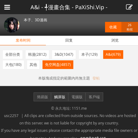
A&i - ╃漫畫合集 - PaXiShi.Vip -
啪西施
本子、3D漫画
26
收藏
粉丝
发布时间
回复
浏览
全部分类
韩漫
(2812)
3&D
(1047)
本子
(129)
A&i
(679)
大包
(180)
其他
免空网盘
(4857)
本版塊或指定的範圍內尚無主題
發帖
簡易版
觸屏版
電腦版
客戶端
© 永久地址: 1151.me
usc2257
| All clips are collected from outside sources. No videos are hosted
on this server. we is not liable for copyright by any country.
If you have any legal issues please contact the appropriate media file owners or