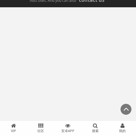
contact us
host sites. And you can also
VIP
社区
安卓APP
搜索
我的