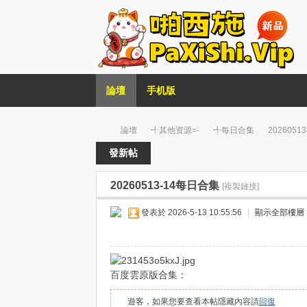
論壇
手机版
論壇
╃其他资源=-
╃每日合集
2026051
發新帖
20260513-14每日合集
[複製鏈接]
Pa
»
›
›
›
發表於 2026-5-13 10:55:56
|
顯示全部樓層
百度雲原版合集：
遊客，如果您要查看本帖隱藏內容請
回復