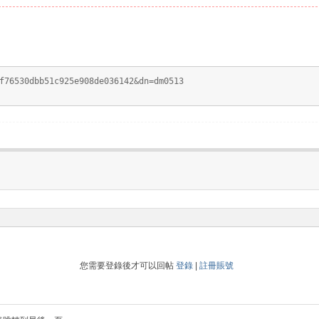
f76530dbb51c925e908de036142&dn=dm0513
您需要登錄後才可以回帖
登錄
|
註冊賬號