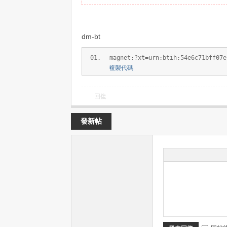
Xi
dm-bt
magnet:?xt=urn:btih:54e6c71bff07e
複製代碼
回復
Sh
發新帖
i.V