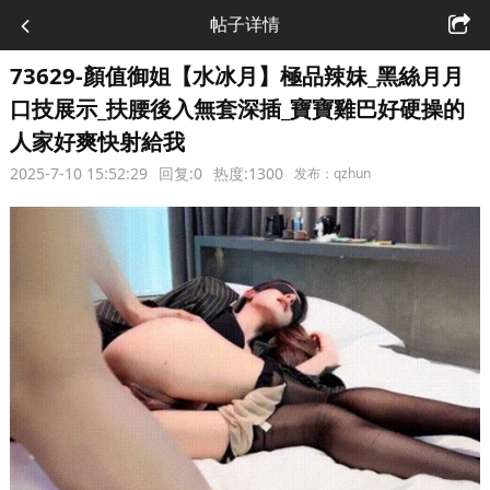
帖子详情
73629-顏值御姐【水冰月】極品辣妹_黑絲月月
口技展示_扶腰後入無套深插_寶寶雞巴好硬操的
人家好爽快射給我
2025-7-10 15:52:29
回复:0
热度:1300
发布：qzhun