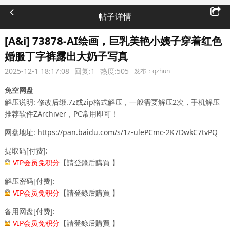
帖子详情
[A&i] 73878-AI绘画，巨乳美艳小姨子穿着红色
婚服丁字裤露出大奶子写真
2025-12-1 18:17:08
回复:1
热度:505
发布：qzhun
免空网盘
解压说明:
修改后缀.7z或zip格式解压，一般需要解压2次，手机解压
推荐软件ZArchiver，PC常用即可！
网盘地址:
https://pan.baidu.com/s/1z-ulePCmc-2K7DwkC7tvPQ
提取码[付费]:
VIP会员免积分
【
請登錄后購買
】
解压密码[付费]:
VIP会员免积分
【
請登錄后購買
】
备用网盘[付费]:
VIP会员免积分
【
請登錄后購買
】