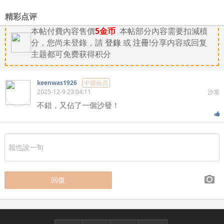
精彩点评
本帖付費內容售價
5金币
本帖部分內容需要扣減積
分，您尚未登錄，請
登錄
或
注冊
!分享内容或回复
主题都可免费获得积分
keenwas1926
中级会员
2025-12-9 23:04:11
沙发
不錯，又佔了一個沙發！