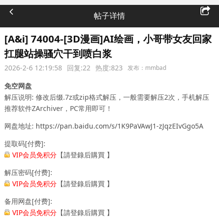
帖子详情
[A&i] 74004-[3D漫画]AI绘画，小哥带女友回家
扛腿站操骚穴干到喷白浆
2026-2-6 12:19:58
回复:22
热度:823
发布：mmbad
免空网盘
解压说明:
修改后缀.7z或zip格式解压，一般需要解压2次，手机解压
推荐软件ZArchiver，PC常用即可！
网盘地址:
https://pan.baidu.com/s/1K9PaVAwJ1-zJqzEIvGgo5A
提取码[付费]:
VIP会员免积分
【
請登錄后購買
】
解压密码[付费]:
VIP会员免积分
【
請登錄后購買
】
备用网盘[付费]:
VIP会员免积分
【
請登錄后購買
】