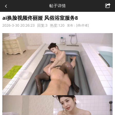
帖子详情
ai换脸视频佟丽娅 风俗浴室服务8
2026-3-30 20:26:23
回复:3
热度:120
发布：[db:作者]